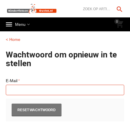




0


Menu
< Home
Wachtwoord om opnieuw in te
stellen
E-Mail
RESET WACHTWOORD