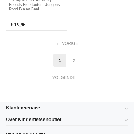
Spidey and his Amazing
Friends Fietstoeter - Jongens -
Rood Blauw Geel
€
19,95
VORIGE
1
2
VOLGENDE
Klantenservice
Over Kinderfietsenoutlet