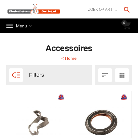




0


Menu
Accessoires
< Home



Filters