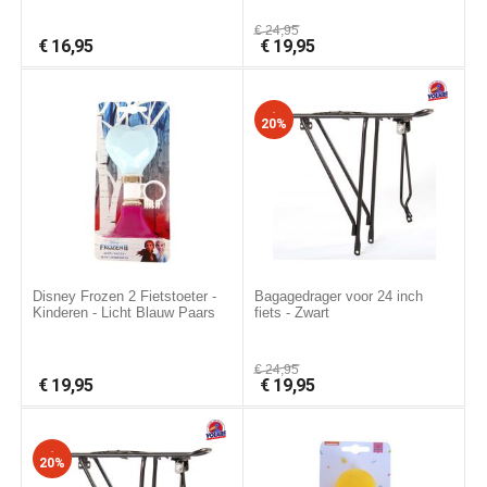
€
24,95
€
16,95
€
19,95
-
20%
Disney Frozen 2 Fietstoeter -
Bagagedrager voor 24 inch
Kinderen - Licht Blauw Paars
fiets - Zwart
€
24,95
€
19,95
€
19,95
-
20%