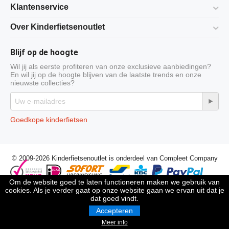
Klantenservice
Over Kinderfietsenoutlet
Blijf op de hoogte
Wil jij als eerste profiteren van onze exclusieve aanbiedingen?
En wil jij op de hoogte blijven van de laatste trends en onze
nieuwste collecties?
Goedkope kinderfietsen
© 2009-2026 Kinderfietsenoutlet is onderdeel van Compleet Company
Om de website goed te laten functioneren maken we gebruik van
cookies. Als je verder gaat op onze website gaan we ervan uit dat je
dat goed vindt.
Accepteren
Meer info