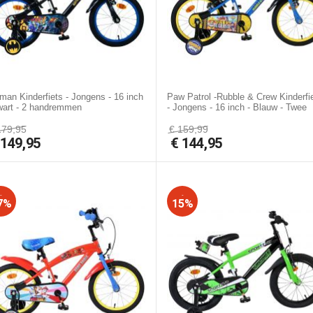
man Kinderfiets - Jongens - 16 inch
Paw Patrol -Rubble & Crew Kinderfi
wart - 2 handremmen
- Jongens - 16 inch - Blauw - Twee
handremmen
179,95
€
159,99
€
149,95
€
144,95
-
-
7%
15%