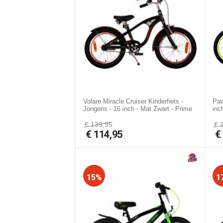
Volare Miracle Cruiser Kinderfiets -
Paw
Jongens - 16 inch - Mat Zwart - Prime
inc
Collection
€
139,95
€
€
114,95
-
15%
1