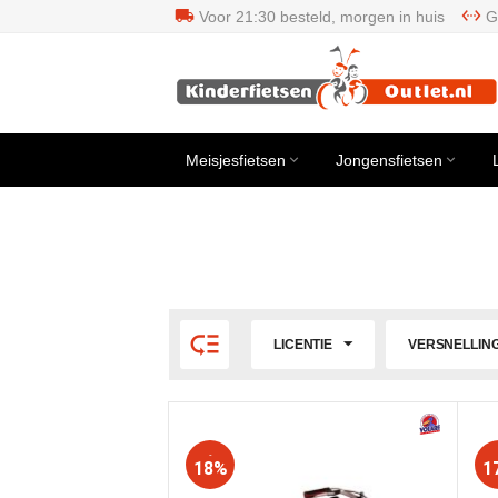
local_shipping
settings_ethernet
Voor 21:30 besteld, morgen in huis
Gr
Meisjesfietsen

Jongensfietsen


LICENTIE
VERSNELLIN
-
18%
1