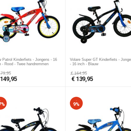
 Patrol Kinderfiets - Jongens - 16
Volare Super GT Kinderfiets - Jong
h - Rood - Twee handremmen
- 16 inch - Blauw
179,95
€
164,95
€
149,95
€
139,95
-
-
7%
9%