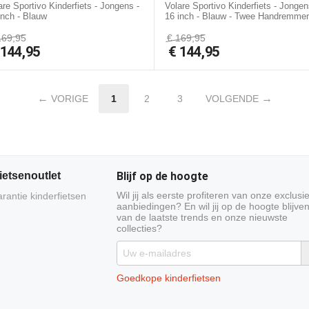
are Sportivo Kinderfiets - Jongens -
Volare Sportivo Kinderfiets - Jongen
inch - Blauw
16 inch - Blauw - Twee Handremme
169,95
€
169,95
€
144,95
€
144,95
VORIGE
1
2
3
VOLGENDE
ietsenoutlet
Blijf op de hoogte
Wil jij als eerste profiteren van onze exclusi
arantie kinderfietsen
aanbiedingen? En wil jij op de hoogte blijve
van de laatste trends en onze nieuwste
collecties?
Goedkope kinderfietsen