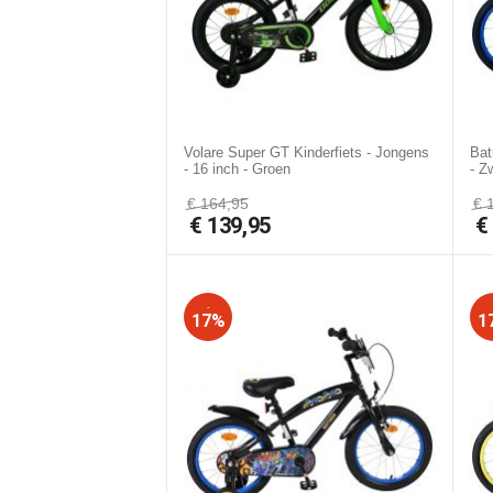
Volare Super GT Kinderfiets - Jongens
Bat
- 16 inch - Groen
- Z
€
164,95
€
€
139,95
-
17%
1