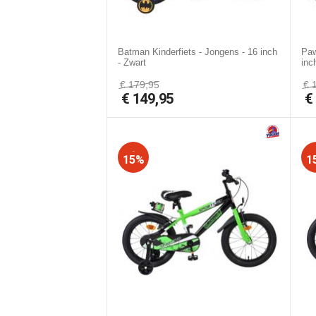
Batman Kinderfiets - Jongens - 16 inch
Paw
- Zwart
inc
€
179,95
€
€
149,95
-
15%
1