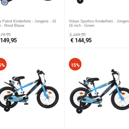
 Patrol Kinderfiets - Jongens - 16
Volare Sportivo Kinderfiets - Jongen
h - Rood Blauw
16 inch - Groen
179,95
€
169,95
€
149,95
€
144,95
-
-
5%
15%