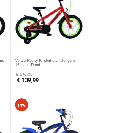
ens
Volare Rocky Kinderfiets - Jongens -
16 inch - Rood
€
175,00
€
139,99
-
17%