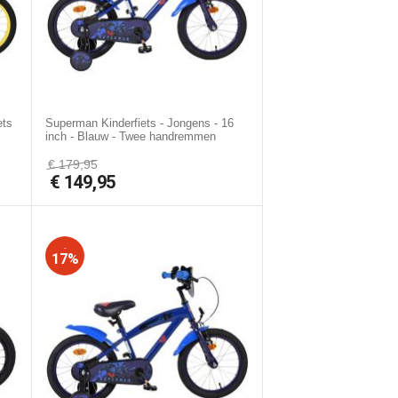
ets
Superman Kinderfiets - Jongens - 16
inch - Blauw - Twee handremmen
€
179,95
€
149,95
-
17%