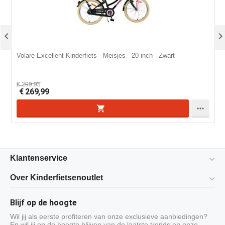

Volare Excellent Kinderfiets - Meisjes - 20 inch - Zwart
V
€
299,95
€
269,99

Klantenservice
Over Kinderfietsenoutlet
Blijf op de hoogte
Wil jij als eerste profiteren van onze exclusieve aanbiedingen?
En wil jij op de hoogte blijven van de laatste trends en onze