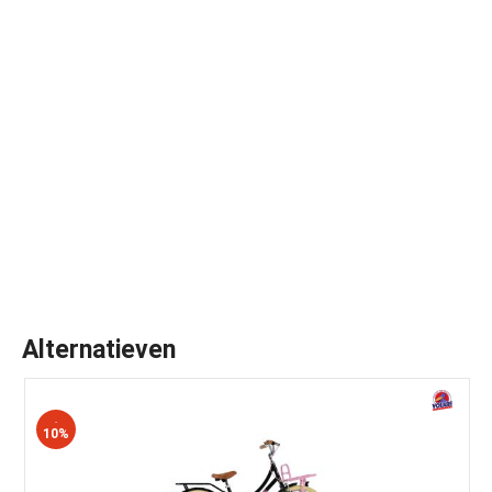
N
Alternatieven
-
10%