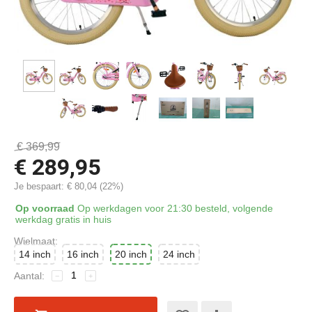
€
369,99
€
289,95
Je bespaart:
€
80,04
(
22
%)
Op voorraad
Op werkdagen voor 21:30 besteld, volgende
werkdag gratis in huis
Wielmaat:
14 inch
16 inch
20 inch
24 inch
Aantal:
−
+