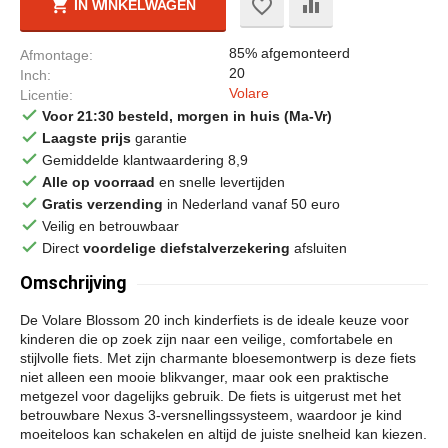
IN WINKELWAGEN
85% afgemonteerd
Afmontage
20
Inch
Volare
Licentie
done
Voor 21:30 besteld, morgen in huis (Ma-Vr)
done
Laagste prijs
garantie
done
Gemiddelde klantwaardering 8,9
done
Alle op voorraad
en snelle levertijden
done
Gratis verzending
in Nederland vanaf 50 euro
done
Veilig en betrouwbaar
done
Direct
voordelige diefstalverzekering
afsluiten
Omschrijving
De Volare Blossom 20 inch kinderfiets is de ideale keuze voor
kinderen die op zoek zijn naar een veilige, comfortabele en
stijlvolle fiets. Met zijn charmante bloesemontwerp is deze fiets
niet alleen een mooie blikvanger, maar ook een praktische
metgezel voor dagelijks gebruik. De fiets is uitgerust met het
betrouwbare Nexus 3-versnellingssysteem, waardoor je kind
moeiteloos kan schakelen en altijd de juiste snelheid kan kiezen.