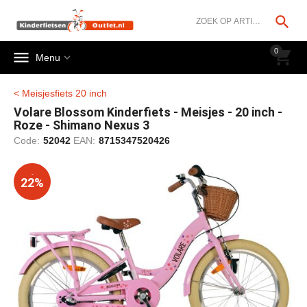




0


Menu
< Meisjesfiets 20 inch
Volare Blossom Kinderfiets - Meisjes - 20 inch -
Roze - Shimano Nexus 3
Code:
52042
EAN:
8715347520426
-
22%