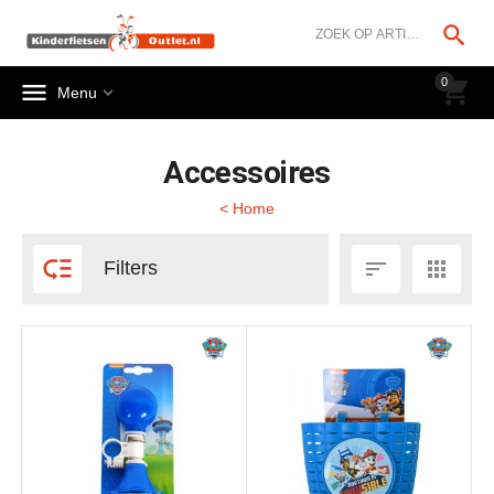




0


Menu
Accessoires
< Home



Filters