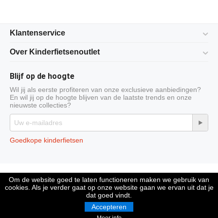
Klantenservice
Over Kinderfietsenoutlet
Blijf op de hoogte
Wil jij als eerste profiteren van onze exclusieve aanbiedingen?
En wil jij op de hoogte blijven van de laatste trends en onze
nieuwste collecties?
Goedkope kinderfietsen
© 2009-2026 Kinderfietsenoutlet is onderdeel van Compleet Company
Om de website goed te laten functioneren maken we gebruik van
cookies. Als je verder gaat op onze website gaan we ervan uit dat je
dat goed vindt.
Accepteren