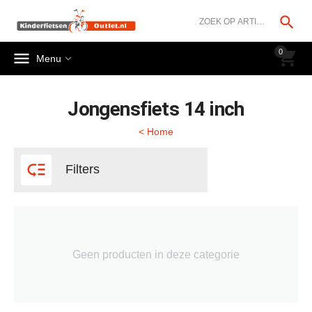




0


Menu
Jongensfiets 14 inch
< Home

Filters
Geen producten in deze categorie