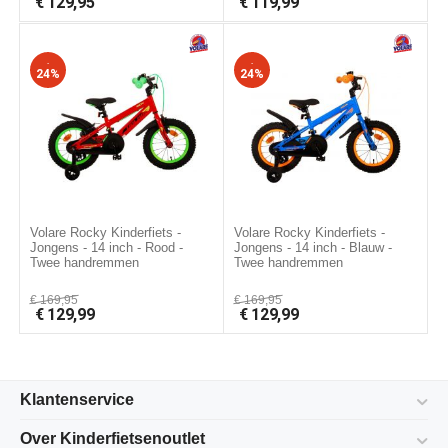
€
129,95
€
119,99
-
-
24%
24%
Volare Rocky Kinderfiets -
Volare Rocky Kinderfiets -
Jongens - 14 inch - Rood -
Jongens - 14 inch - Blauw -
Twee handremmen
Twee handremmen
€
169,95
€
169,95
€
129,99
€
129,99
Klantenservice
Over Kinderfietsenoutlet