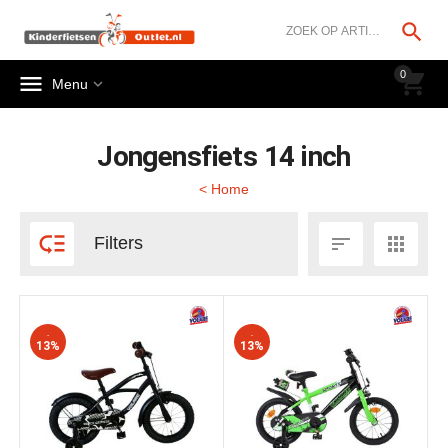




0


Menu
Jongensfiets 14 inch
< Home



Filters
-
-
13%
13%