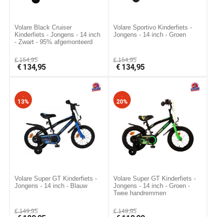
Volare Black Cruiser
Volare Sportivo Kinderfiets -
Kinderfiets - Jongens - 14 inch
Jongens - 14 inch - Groen
- Zwart - 95% afgemonteerd
€
154,95
€
154,95
€
134,95
€
134,95
-
-
13%
20%
Volare Super GT Kinderfiets -
Volare Super GT Kinderfiets -
Jongens - 14 inch - Blauw
Jongens - 14 inch - Groen -
Twee handremmen
€
149,95
€
149,95