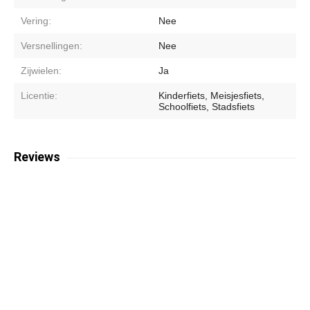
Vering:
Nee
Versnellingen:
Nee
Zijwielen:
Ja
Licentie:
Kinderfiets, Meisjesfiets,
Schoolfiets, Stadsfiets
Reviews
N