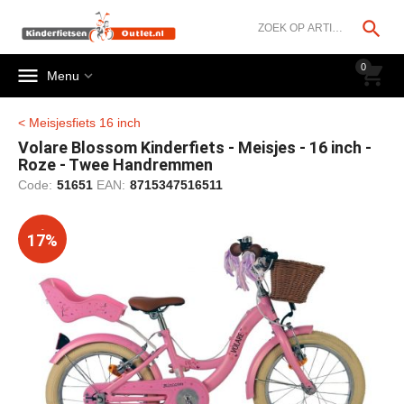




0


Menu
< Meisjesfiets 16 inch
Volare Blossom Kinderfiets - Meisjes - 16 inch -
Roze - Twee Handremmen
Code:
51651
EAN:
8715347516511
-
17%