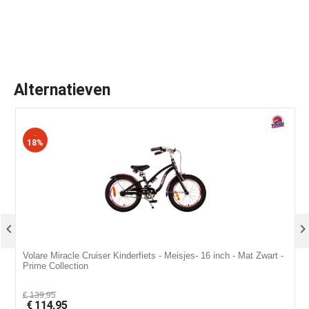
Alternatieven
-
18%

Volare Miracle Cruiser Kinderfiets - Meisjes- 16 inch - Mat Zwart -
V
Prime Collection
C
€
139,95
€
114,95