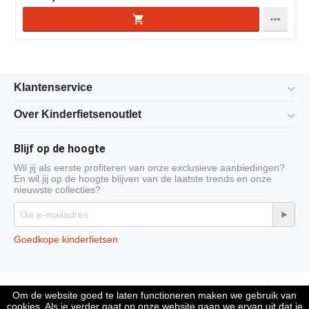

Klantenservice
Over Kinderfietsenoutlet
Blijf op de hoogte
Wil jij als eerste profiteren van onze exclusieve aanbiedingen?
En wil jij op de hoogte blijven van de laatste trends en onze
nieuwste collecties?
Goedkope kinderfietsen
© 2009-2026 Kinderfietsenoutlet is onderdeel van Compleet Company
Om de website goed te laten functioneren maken we gebruik van
cookies. Als je verder gaat op onze website gaan we ervan uit dat je