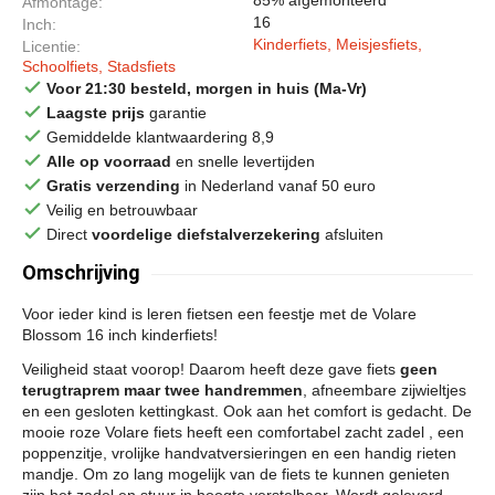
Afmontage
16
Inch
Kinderfiets, Meisjesfiets,
Licentie
Schoolfiets, Stadsfiets
done
Voor 21:30 besteld, morgen in huis (Ma-Vr)
done
Laagste prijs
garantie
done
Gemiddelde klantwaardering 8,9
done
Alle op voorraad
en snelle levertijden
done
Gratis verzending
in Nederland vanaf 50 euro
done
Veilig en betrouwbaar
done
Direct
voordelige diefstalverzekering
afsluiten
Omschrijving
Voor ieder kind is leren fietsen een feestje met de Volare
Blossom 16 inch kinderfiets!
Veiligheid staat voorop! Daarom heeft deze gave fiets
geen
terugtraprem maar twee handremmen
, afneembare zijwieltjes
en een gesloten kettingkast. Ook aan het comfort is gedacht. De
mooie roze Volare fiets heeft een comfortabel zacht zadel , een
poppenzitje, vrolijke handvatversieringen en een handig rieten
mandje. Om zo lang mogelijk van de fiets te kunnen genieten
zijn het zadel en stuur in hoogte verstelbaar. Wordt geleverd