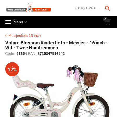




0


Menu
< Meisjesfiets 16 inch
Volare Blossom Kinderfiets - Meisjes - 16 inch -
Wit - Twee Handremmen
Code:
51654
EAN:
8715347516542
-
17%