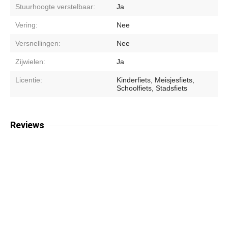
Stuurhoogte verstelbaar:
Ja
Vering:
Nee
Versnellingen:
Nee
Zijwielen:
Ja
Licentie:
Kinderfiets, Meisjesfiets,
Schoolfiets, Stadsfiets
Reviews
N