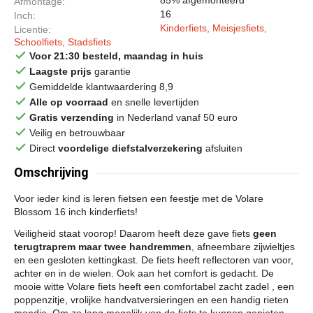
Afmontage
16
Inch
Kinderfiets, Meisjesfiets,
Licentie
Schoolfiets, Stadsfiets
done
Voor 21:30 besteld, maandag in huis
done
Laagste prijs
garantie
done
Gemiddelde klantwaardering 8,9
done
Alle op voorraad
en snelle levertijden
done
Gratis verzending
in Nederland vanaf 50 euro
done
Veilig en betrouwbaar
done
Direct
voordelige diefstalverzekering
afsluiten
Omschrijving
Voor ieder kind is leren fietsen een feestje met de Volare
Blossom 16 inch kinderfiets!
Veiligheid staat voorop! Daarom heeft deze gave fiets
geen
terugtraprem maar twee handremmen
, afneembare zijwieltjes
en een gesloten kettingkast. De fiets heeft reflectoren van voor,
achter en in de wielen. Ook aan het comfort is gedacht. De
mooie witte Volare fiets heeft een comfortabel zacht zadel , een
poppenzitje, vrolijke handvatversieringen en een handig rieten
mandje. Om zo lang mogelijk van de fiets te kunnen genieten