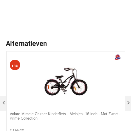
Alternatieven
-
18%

Volare Miracle Cruiser Kinderfiets - Meisjes- 16 inch - Mat Zwart -
V
Prime Collection
C
€
139,95