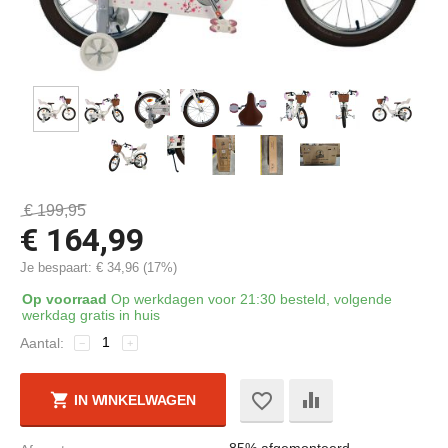
€
199,95
€
164,99
Je bespaart:
€
34,96
(
17
%)
Op voorraad
Op werkdagen voor 21:30 besteld, volgende
werkdag gratis in huis
Aantal:
−
+
IN WINKELWAGEN
85% afgemonteerd