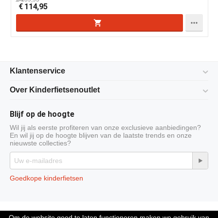
€
114,95

Klantenservice
Over Kinderfietsenoutlet
Blijf op de hoogte
Wil jij als eerste profiteren van onze exclusieve aanbiedingen?
En wil jij op de hoogte blijven van de laatste trends en onze
nieuwste collecties?
Goedkope kinderfietsen
© 2009-2026 Kinderfietsenoutlet is onderdeel van Compleet Company
Om de website goed te laten functioneren maken we gebruik van