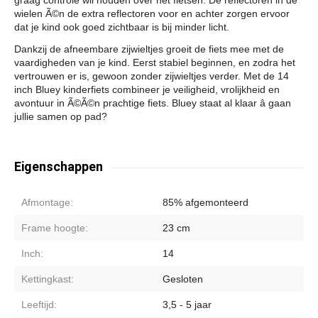
wielen Ã©n de extra reflectoren voor en achter zorgen ervoor
dat je kind ook goed zichtbaar is bij minder licht.
Dankzij de afneembare zijwieltjes groeit de fiets mee met de
vaardigheden van je kind. Eerst stabiel beginnen, en zodra het
vertrouwen er is, gewoon zonder zijwieltjes verder. Met de 14
inch Bluey kinderfiets combineer je veiligheid, vrolijkheid en
avontuur in Ã©Ã©n prachtige fiets. Bluey staat al klaar â gaan
jullie samen op pad?
Eigenschappen
Afmontage:
85% afgemonteerd
Frame hoogte:
23 cm
Inch:
14
Kettingkast:
Gesloten
Leeftijd:
3,5 - 5 jaar