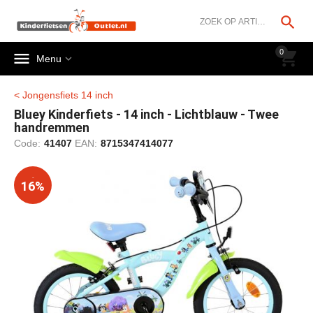




0


Menu
< Jongensfiets 14 inch
Bluey Kinderfiets - 14 inch - Lichtblauw - Twee
handremmen
Code:
41407
EAN:
8715347414077
-
16%