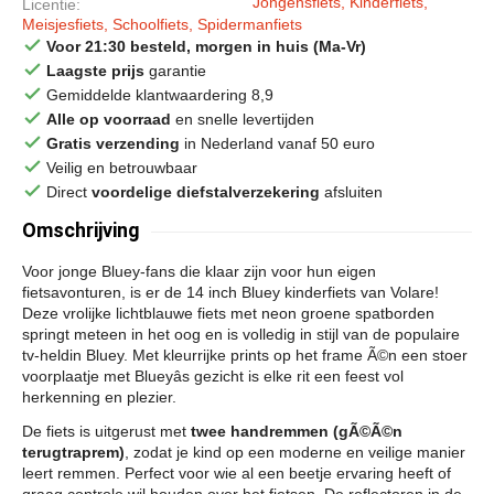
Jongensfiets, Kinderfiets,
Licentie
Meisjesfiets, Schoolfiets, Spidermanfiets
done
Voor 21:30 besteld, morgen in huis (Ma-Vr)
done
Laagste prijs
garantie
done
Gemiddelde klantwaardering 8,9
done
Alle op voorraad
en snelle levertijden
done
Gratis verzending
in Nederland vanaf 50 euro
done
Veilig en betrouwbaar
done
Direct
voordelige diefstalverzekering
afsluiten
Omschrijving
Voor jonge Bluey-fans die klaar zijn voor hun eigen
fietsavonturen, is er de 14 inch Bluey kinderfiets van Volare!
Deze vrolijke lichtblauwe fiets met neon groene spatborden
springt meteen in het oog en is volledig in stijl van de populaire
tv-heldin Bluey. Met kleurrijke prints op het frame Ã©n een stoer
voorplaatje met Blueyâs gezicht is elke rit een feest vol
herkenning en plezier.
De fiets is uitgerust met
twee handremmen (gÃ©Ã©n
terugtraprem)
, zodat je kind op een moderne en veilige manier
leert remmen. Perfect voor wie al een beetje ervaring heeft of
graag controle wil houden over het fietsen. De reflectoren in de